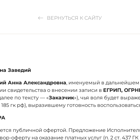
ВЕРНУТЬСЯ К САЙТУ
нна Заведий
ий Анна Александровна
, именуемый в дальнейшем 
ии свидетельства о внесении записи в
ЕГРИП, ОГРНИ
алее по тексту — «
Заказчик
»), чья воля будет выраж
, 185 гк рф), выразившему готовность воспользовать
РА
ляется публичной офертой. Предложение Исполнител
р-оферту на оказание платных услуг (п. 2 ст. 437 ГК