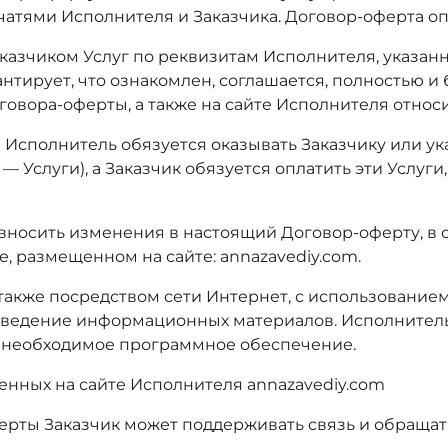
атями Исполнителя и Заказчика. Договор-оферта опу
Заказчиком Услуг по реквизитам Исполнителя, указа
нтирует, что ознакомлен, соглашается, полностью и
говора-оферты, а также на сайте Исполнителя относ
м Исполнитель обязуется оказывать Заказчику или ук
 — Услуги), а Заказчик обязуется оплатить эти Услу
о вносить изменения в настоящий Договор-оферту, в 
, размещенном на сайте: annazavediy.com.
 а также посредством сети Интернет, с использовани
ведение информационных материалов. Исполнитель 
ь необходимое программное обеспечение.
вленных на сайте Исполнителя annazavediy.com
а-оферты Заказчик может поддерживать связь и обраща