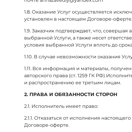
почте annazavediy@yandex.com
1.8. Оказание Услуг осуществляется исклю
установлен в настоящем Договоре-оферте
1.9. Заказчик подтверждает, что, соверша
выбранной Услуги, а также несет ответств
условия выбранной Услуги вплоть до срок
1.10. В случае невозможности оказания Ус
1.11. Вся информация и материалы, получе
авторского права (ст. 1259 ГК РФ) Испол
и распространению ее третьим лицам.
2. ПРАВА И ОБЯЗАННОСТИ СТОРОН
2.1. Исполнитель имеет право:
2.1.1. Отказаться от исполнения настояще
Договоре-оферте.