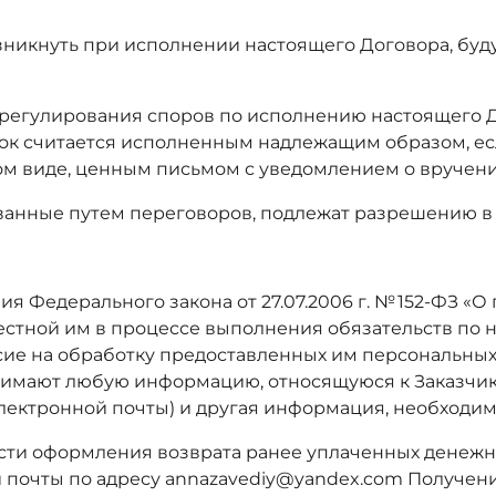
возникнуть при исполнении настоящего Договора, бу
урегулирования споров по исполнению настоящего 
док считается исполненным надлежащим образом, е
м виде, ценным письмом с уведомлением о вручени
ованные путем переговоров, подлежат разрешению в 
ия Федерального закона от 27.07.2006 г. № 152-ФЗ «О
стной им в процессе выполнения обязательств по 
ласие на обработку предоставленных им персональн
имают любую информацию, относящуюся к Заказчику, 
электронной почты) и другая информация, необходим
мости оформления возврата ранее уплаченных денежн
 почты по адресу annazavediy@yandex.com Получени