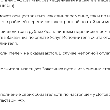
ветствии с условиями, размещёнными на сайте annaza
 НК РФ).
 может осуществляться как единовременно, так и по
м в рабочей переписке (электронной почтой или м
производятся в рублях безналичным перечислением н
ва Заказчика по оплате Услуг Исполнителя считаю
лнителя.
полнителем не оказываются. В случае неполной опла
сполнитель извещает Заказчика путем изменении сто
сполнение своих обязательств по настоящему Догов
льством РФ.