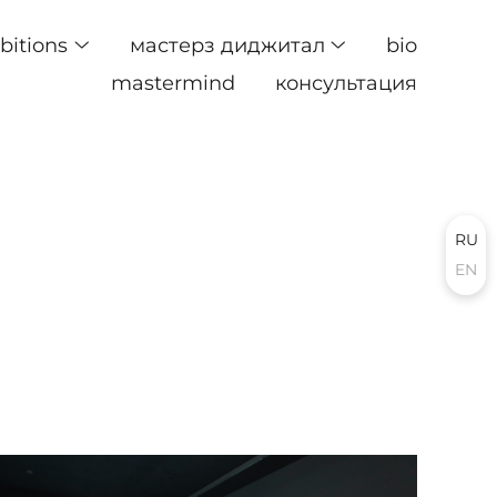
ibitions
мастерз диджитал
bio
mastermind
консультация
RU
EN