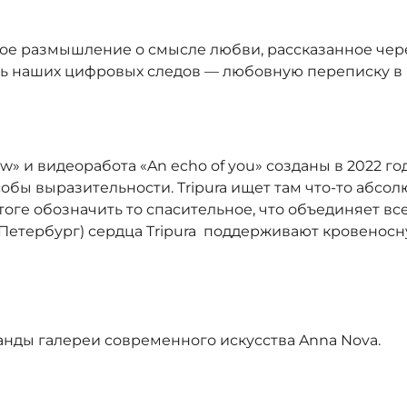
е размышление о смысле любви, рассказанное через
вь наших цифровых следов — любовную переписку в
row» и видеоработа «An echo of you» созданы в 2022 
ы выразительности. Tripura ищет там что-то абсолю
итоге обозначить то спасительное, что объединяет в
нкт-Петербург) сердца Tripura поддерживают кровен
нды галереи современного искусства Anna Novа.