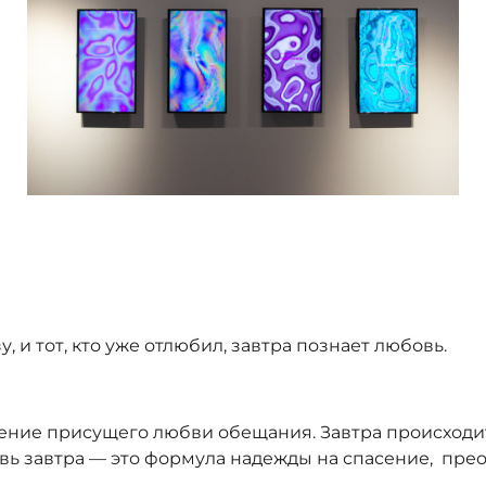
tripura, love tomorrow, digital art
 и тот, кто уже отлюбил, завтра познает любовь.
ение присущего любви обещания. Завтра происходит 
бовь завтра — это формула надежды на спасение, пр