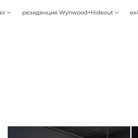
air
резиденция Wynwood+Hideout
ex