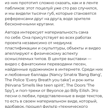
из них прототип сложно сказать, как и в ленте
пабликов: этот поцелуй уже сто раз случился,
и мы видели тысячи губ, которые становятся
референсами друг на друга, водя зрителя
бесконечными кругами.
Автора интересует материальность сама
по себе. Она присутствует во всех работах
проекта независимо от медиума:
пластификации и скульптуры, объекты и видео
апеллируют к физическому аспекту
осмысляемых типов. В центре выставки —
видео с фанатскими переводами песен,
найденные художником в интернете. Среди них
и любовные баллады (Nancy Sinatra ‘Bang Bang’,
The Police ‘Every Breath you take’) и рок-хиты
(Nirvana ‘Smells like teen spirit’, The Doors ‘The
Spy’), и поп-треки от Beyonce до Billy Eilish. Это
песни о любви, представленные в виде текстов,
то есть в своем материальном виде, который,
вдобавок, прошел фильтр «технического